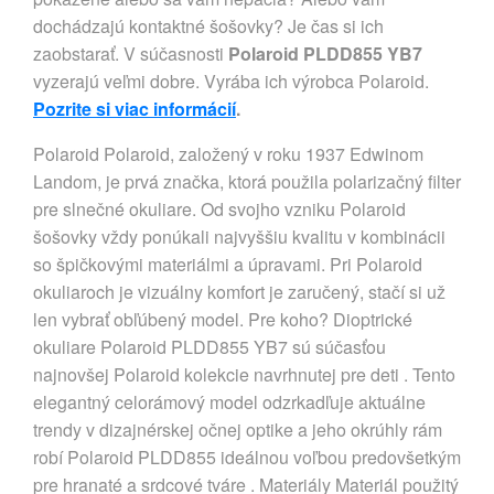
dochádzajú kontaktné šošovky? Je čas si ich
zaobstarať. V súčasnosti
Polaroid PLDD855 YB7
vyzerajú veľmi dobre. Vyrába ich výrobca Polaroid.
Pozrite si viac informácií
.
Polaroid Polaroid, založený v roku 1937 Edwinom
Landom, je prvá značka, ktorá použila polarizačný filter
pre slnečné okuliare. Od svojho vzniku Polaroid
šošovky vždy ponúkali najvyššiu kvalitu v kombinácii
so špičkovými materiálmi a úpravami. Pri Polaroid
okuliaroch je vizuálny komfort je zaručený, stačí si už
len vybrať obľúbený model. Pre koho? Dioptrické
okuliare Polaroid PLDD855 YB7 sú súčasťou
najnovšej Polaroid kolekcie navrhnutej pre deti . Tento
elegantný celorámový model odzrkadľuje aktuálne
trendy v dizajnérskej očnej optike a jeho okrúhly rám
robí Polaroid PLDD855 ideálnou voľbou predovšetkým
pre hranaté a srdcové tváre . Materiály Materiál použitý