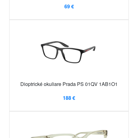
69 €
Dioptrické okuliare Prada PS 01QV 1AB1O1
188 €