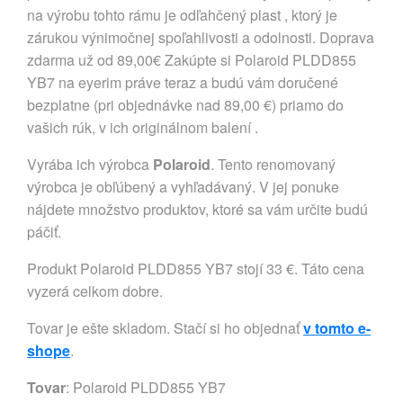
na výrobu tohto rámu je odľahčený plast , ktorý je
zárukou výnimočnej spoľahlivosti a odolnosti. Doprava
zdarma už od 89,00€ Zakúpte si Polaroid PLDD855
YB7 na eyerim práve teraz a budú vám doručené
bezplatne (pri objednávke nad 89,00 €) priamo do
vašich rúk, v ich originálnom balení .
Vyrába ich výrobca
Polaroid
. Tento renomovaný
výrobca je obľúbený a vyhľadávaný. V jej ponuke
nájdete množstvo produktov, ktoré sa vám určite budú
páčiť.
Produkt Polaroid PLDD855 YB7 stojí 33 €. Táto cena
vyzerá celkom dobre.
Tovar je ešte skladom. Stačí si ho objednať
v tomto e-
shope
.
Tovar
: Polaroid PLDD855 YB7