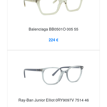
Balenciaga BB0501O 005 55
224 €
Ray-Ban Junior Elliot 0RY9097V 7514 46