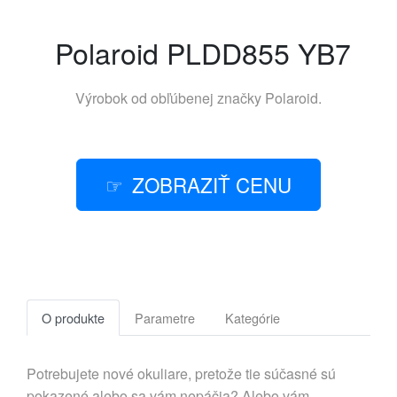
Polaroid PLDD855 YB7
Výrobok od obľúbenej značky
Polaroid
.
ZOBRAZIŤ CENU
O produkte
Parametre
Kategórie
Potrebujete nové okuliare, pretože tie súčasné sú
pokazené alebo sa vám nepáčia? Alebo vám