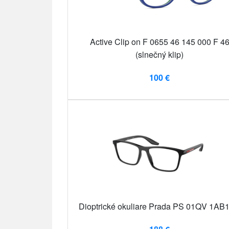
Active Clip on F 0655 46 145 000 F 4
(slnečný klip)
100 €
Dioptrické okuliare Prada PS 01QV 1AB