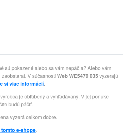
asné sú pokazené alebo sa vám nepáčia? Alebo vám
 zaobstarať. V súčasnosti
Web WE5479 035
vyzerajú
e si viac informácií
.
výrobca je obľúbený a vyhľadávaný. V jej ponuke
ite budú páčiť.
cena vyzerá celkom dobre.
 tomto e-shope
.