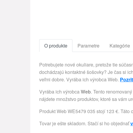
O produkte
Parametre
Kategórie
Potrebujete nové okuliare, pretože tie súč
dochádzajú kontaktné šošovky? Je čas si ich
veľmi dobre. Vyrába ich výrobca Web.
Pozrit
Vyrába ich výrobca
Web
. Tento renomovaný 
nájdete množstvo produktov, ktoré sa vám urč
Produkt Web WE5479 035 stojí 123 €. Táto 
Tovar je ešte skladom. Stačí si ho objednať
v