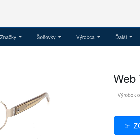
Značky
Šošovky
Výrobca
Ďalší
Web 
Výrobok o
Z