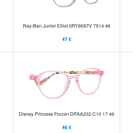
Ray-Ban Junior Elliot 0RY9097V 7514 46
47 €
Disney Princess Frozen DPAA232 C10 17 46
46 €