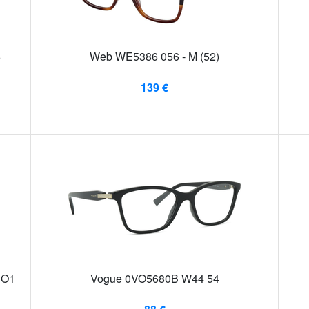
6
Web WE5386 056 - M (52)
139 €
1O1
Vogue 0VO5680B W44 54