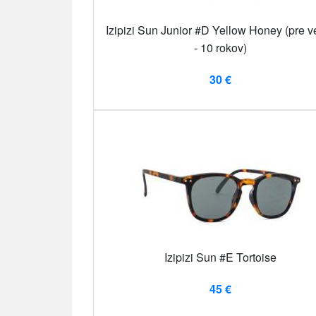
Izipizi Sun Junior #D Yellow Honey (pre v
- 10 rokov)
30 €
Izipizi Sun #E Tortoise
45 €