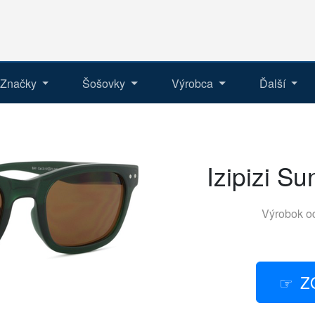
Značky
Šošovky
Výrobca
Ďalší
Izipizi S
Výrobok o
Z