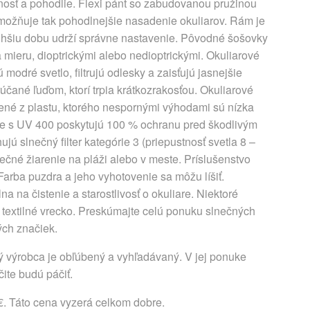
lnosť a pohodlie. Flexi pánt so zabudovanou pružinou
 umožňuje tak pohodlnejšie nasadenie okuliarov. Rám je
 dlhšiu dobu udrží správne nastavenie. Pôvodné šošovky
 mieru, dioptrickými alebo nedioptrickými. Okuliarové
odré svetlo, filtrujú odlesky a zaisťujú jasnejšie
účané ľuďom, ktorí trpia krátkozrakosťou. Okuliarové
ené z plastu, ktorého nespornými výhodami sú nízka
are s UV 400 poskytujú 100 % ochranu pred škodlivým
ú slnečný filter kategórie 3 (priepustnosť svetla 8 –
nečné žiarenie na pláži alebo v meste. Príslušenstvo
arba puzdra a jeho vyhotovenie sa môžu líšiť.
na na čistenie a starostlivosť o okuliare. Niektoré
textilné vrecko. Preskúmajte celú ponuku slnečných
ých značiek.
 výrobca je obľúbený a vyhľadávaný. V jej ponuke
ite budú páčiť.
 €. Táto cena vyzerá celkom dobre.