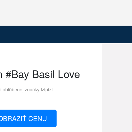
un #Bay Basil Love
d obľúbenej značky
Izipizi
.
OBRAZIŤ CENU