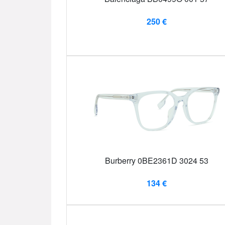
250 €
Burberry 0BE2361D 3024 53
134 €