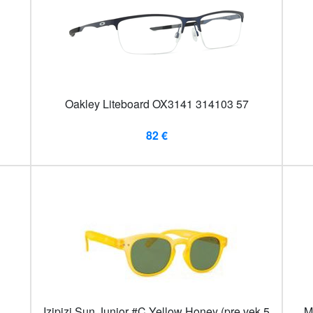
Oakley Liteboard OX3141 314103 57
82 €
Izipizi Sun Junior #C Yellow Honey (pre vek 5
M