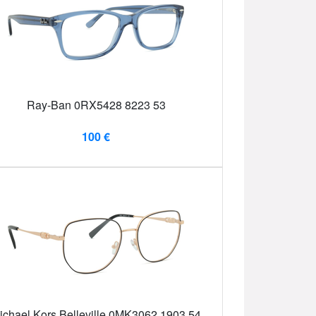
Ray-Ban 0RX5428 8223 53
100 €
ichael Kors Belleville 0MK3062 1903 54