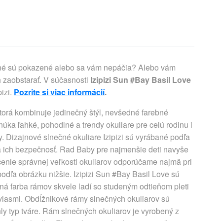
asné sú pokazené alebo sa vám nepáčia? Alebo vám
 zaobstarať. V súčasnosti
Izipizi Sun #Bay Basil Love
izi.
Pozrite si viac informácií
.
ktorá kombinuje jedinečný štýl, nevšedné farebné
núka ľahké, pohodlné a trendy okuliare pre celú rodinu i
eny. Dizajnové slnečné okuliare Izipizi sú vyrábané podľa
ená ich bezpečnosť. Rad Baby pre najmenšie deti navyše
enie správnej veľkosti okuliarov odporúčame najmä pri
odľa obrázku nižšie. Izipizi Sun #Bay Basil Love sú
ná farba rámov skvele ladí so studeným odtieňom pleti
vlasmi. Obdĺžnikové rámy slnečných okuliarov sú
ly typ tváre. Rám slnečných okuliarov je vyrobený z