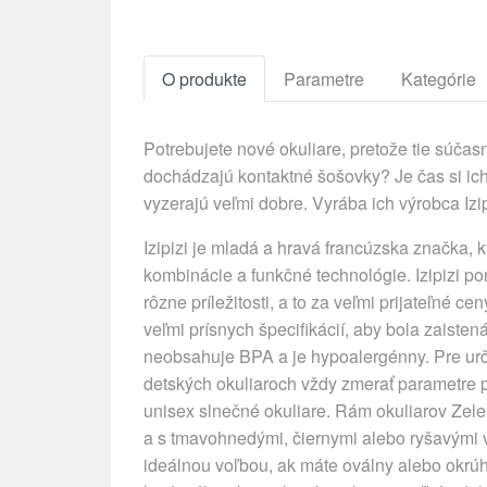
O produkte
Parametre
Kategórie
Potrebujete nové okuliare, pretože tie súč
dochádzajú kontaktné šošovky? Je čas si ich
vyzerajú veľmi dobre. Vyrába ich výrobca Izip
Izipizi je mladá a hravá francúzska značka, 
kombinácie a funkčné technológie. Izipizi po
rôzne príležitosti, a to za veľmi prijateľné c
veľmi prísnych špecifikácií, aby bola zaist
neobsahuje BPA a je hypoalergénny. Pre urč
detských okuliaroch vždy zmerať parametre p
unisex slnečné okuliare. Rám okuliarov Zele
a s tmavohnedými, čiernymi alebo ryšavými 
ideálnou voľbou, ak máte oválny alebo okrúh