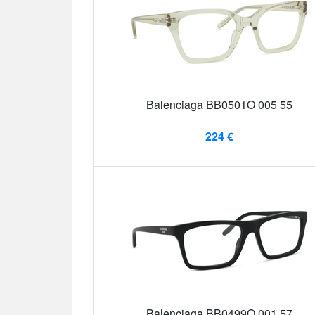
Balenciaga BB0501O 005 55
224 €
Balenciaga BB0499O 001 57