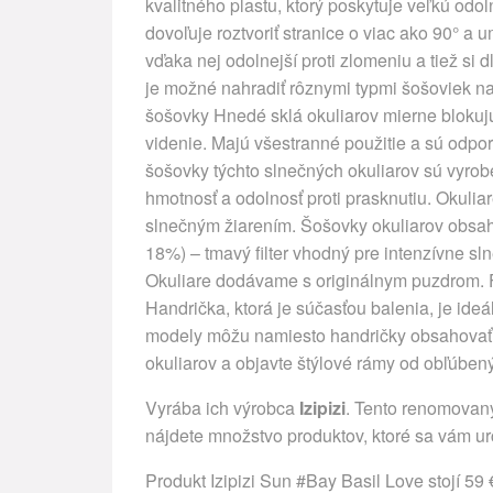
kvalitného plastu, ktorý poskytuje veľkú odo
dovoľuje roztvoriť stranice o viac ako 90° a
vďaka nej odolnejší proti zlomeniu a tiež si
je možné nahradiť rôznymi typmi šošoviek na
šošovky Hnedé sklá okuliarov mierne blokujú m
videnie. Majú všestranné použitie a sú odpor
šošovky týchto slnečných okuliarov sú vyrob
hmotnosť a odolnosť proti prasknutiu. Okuli
slnečným žiarením. Šošovky okuliarov obsahuj
18%) – tmavý filter vhodný pre intenzívne sl
Okuliare dodávame s originálnym puzdrom. F
Handrička, ktorá je súčasťou balenia, je ideál
modely môžu namiesto handričky obsahovať 
okuliarov a objavte štýlové rámy od obľúben
Vyrába ich výrobca
Izipizi
. Tento renomovaný
nájdete množstvo produktov, ktoré sa vám urč
Produkt Izipizi Sun #Bay Basil Love stojí 59