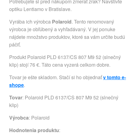
Potrebujete si pred nákupom zmerať zrak? Navštívte
optiku Lentiamo v Bratislave.
Vyrába ich výrobca
Polaroid
. Tento renomovaný
výrobca je obľúbený a vyhľadávaný. V jej ponuke
nájdete množstvo produktov, ktoré sa vám určite budú
páčiť.
Produkt Polaroid PLD 6137/CS 807 M9 52 (slnečný
klip) stojí 76 €. Táto cena vyzerá celkom dobre.
Tovar je ešte skladom. Stačí si ho objednať
v tomto e-
shope
.
Tovar
: Polaroid PLD 6137/CS 807 M9 52 (slnečný
klip)
Výrobca
:
Polaroid
Hodnotenia produktu
: