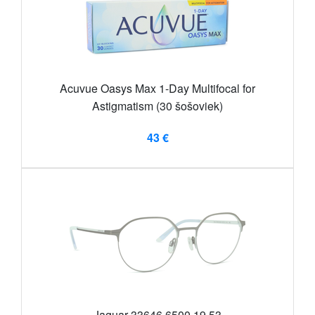
Acuvue Oasys Max 1-Day Multifocal for
Astigmatism (30 šošoviek)
43 €
Jaguar 33646 6500 19 53