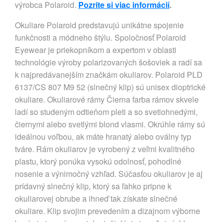
výrobca Polaroid.
Pozrite si viac informácií
.
Okuliare Polaroid predstavujú unikátne spojenie
funkčnosti a módneho štýlu. Spoločnosť Polaroid
Eyewear je priekopníkom a expertom v oblasti
technológie výroby polarizovaných šošoviek a radí sa
k najpredávanejším značkám okuliarov. Polaroid PLD
6137/CS 807 M9 52 (slnečný klip) sú unisex dioptrické
okuliare. Okuliarové rámy Čierna farba rámov skvele
ladí so studeným odtieňom pleti a so svetlohnedými,
čiernymi alebo svetlými blond vlasmi. Okrúhle rámy sú
ideálnou voľbou, ak máte hranatý alebo oválny typ
tváre. Rám okuliarov je vyrobený z veľmi kvalitného
plastu, ktorý ponúka vysokú odolnosť, pohodlné
nosenie a výnimočný vzhľad. Súčasťou okuliarov je aj
prídavný slnečný klip, ktorý sa ľahko pripne k
okuliarovej obrube a ihneď tak získate slnečné
okuliare. Klip svojim prevedením a dizajnom výborne