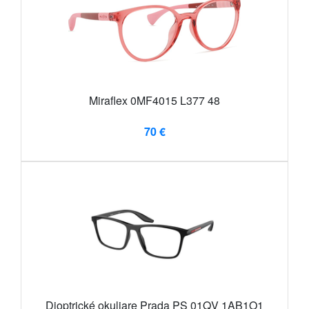
Miraflex 0MF4015 L377 48
70 €
Dioptrické okuliare Prada PS 01QV 1AB1O1