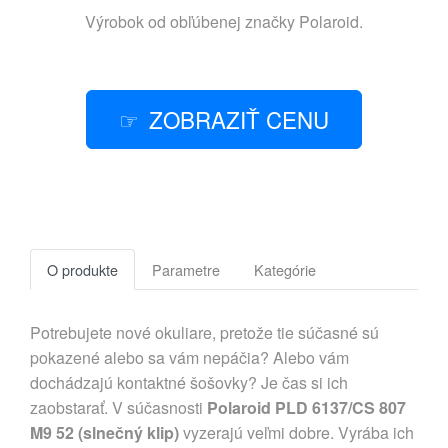
Výrobok od obľúbenej značky
Polaroid
.
ZOBRAZIŤ CENU
O produkte
Parametre
Kategórie
Potrebujete nové okuliare, pretože tie súčasné sú
pokazené alebo sa vám nepáčia? Alebo vám
dochádzajú kontaktné šošovky? Je čas si ich
zaobstarať. V súčasnosti
Polaroid PLD 6137/CS 807
M9 52 (slnečný klip)
vyzerajú veľmi dobre. Vyrába ich