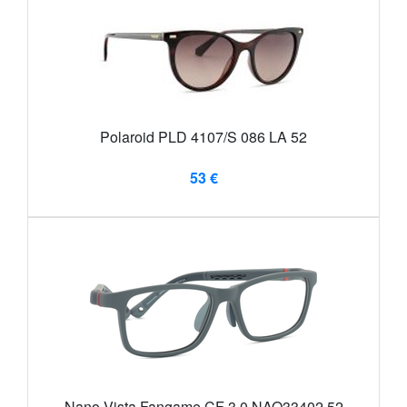
Polaroid PLD 4107/S 086 LA 52
53 €
Nano Vista Fangame CF 3.0 NAO33402 52