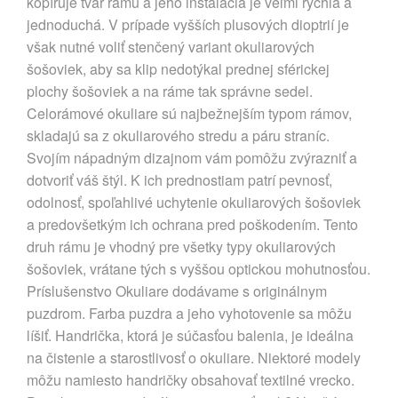
kopíruje tvar rámu a jeho inštalácia je veľmi rýchla a
jednoduchá. V prípade vyšších plusových dioptrií je
však nutné voliť stenčený variant okuliarových
šošoviek, aby sa klip nedotýkal prednej sférickej
plochy šošoviek a na ráme tak správne sedel.
Celorámové okuliare sú najbežnejším typom rámov,
skladajú sa z okuliarového stredu a páru straníc.
Svojím nápadným dizajnom vám pomôžu zvýrazniť a
dotvoriť váš štýl. K ich prednostiam patrí pevnosť,
odolnosť, spoľahlivé uchytenie okuliarových šošoviek
a predovšetkým ich ochrana pred poškodením. Tento
druh rámu je vhodný pre všetky typy okuliarových
šošoviek, vrátane tých s vyššou optickou mohutnosťou.
Príslušenstvo Okuliare dodávame s originálnym
puzdrom. Farba puzdra a jeho vyhotovenie sa môžu
líšiť. Handrička, ktorá je súčasťou balenia, je ideálna
na čistenie a starostlivosť o okuliare. Niektoré modely
môžu namiesto handričky obsahovať textilné vrecko.