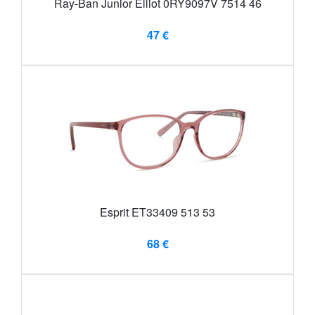
Ray-Ban Junior Elliot 0RY9097V 7514 46
47 €
Esprit ET33409 513 53
68 €