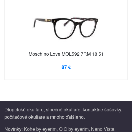
Moschino Love MOL592 7RM 18 51
87 €
Dioptrické okuliare, slnečné okuliare, kontaktné šošovky,
počítačové okuliare a mnoho ďalšieho.
Novinky:
Kohe by eyerim
,
OiO by eyerim
,
Nano Vista
,