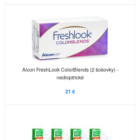
Alcon FreshLook ColorBlends (2 šošovky) -
nedioptrické
21 €