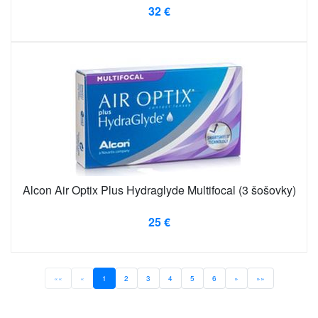
32 €
Alcon Air Optix Plus Hydraglyde Multifocal (3 šošovky)
25 €
««
«
1
2
3
4
5
6
»
»»