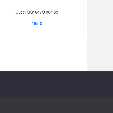
Gucci GG1847O 004 53
190 €