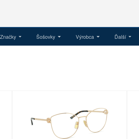
Značky
Šošovky
Výrobca
Ďalší