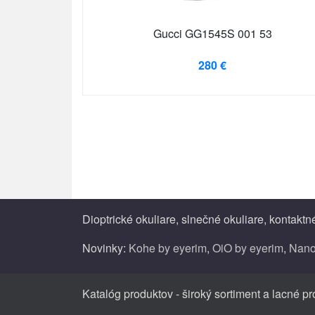
Gucci GG1545S 001 53
280 €
Dioptrické okuliare, slnečné okuliare, kontakt
Novinky:
Kohe by eyerim
,
OiO by eyerim
,
Nano
Katalóg produktov - široký sortiment a lacné p