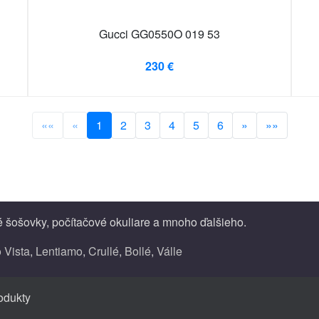
Gucci GG0550O 019 53
230 €
««
«
1
2
3
4
5
6
»
»»
né šošovky, počítačové okuliare a mnoho ďalšieho.
 Vista
,
Lentiamo
,
Crullé
,
Bollé
,
Válle
rodukty