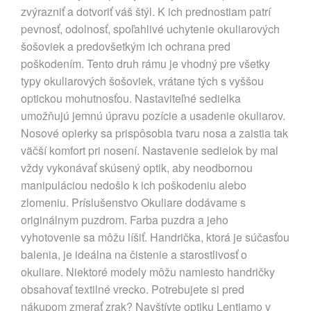
zvýrazniť a dotvoriť váš štýl. K ich prednostiam patrí
pevnosť, odolnosť, spoľahlivé uchytenie okuliarových
šošoviek a predovšetkým ich ochrana pred
poškodením. Tento druh rámu je vhodný pre všetky
typy okuliarových šošoviek, vrátane tých s vyššou
optickou mohutnosťou. Nastaviteľné sedielka
umožňujú jemnú úpravu pozície a usadenie okuliarov.
Nosové opierky sa prispôsobia tvaru nosa a zaistia tak
väčší komfort pri nosení. Nastavenie sedielok by mal
vždy vykonávať skúsený optik, aby neodbornou
manipuláciou nedošlo k ich poškodeniu alebo
zlomeniu. Príslušenstvo Okuliare dodávame s
originálnym puzdrom. Farba puzdra a jeho
vyhotovenie sa môžu líšiť. Handrička, ktorá je súčasťou
balenia, je ideálna na čistenie a starostlivosť o
okuliare. Niektoré modely môžu namiesto handričky
obsahovať textilné vrecko. Potrebujete si pred
nákupom zmerať zrak? Navštívte optiku Lentiamo v