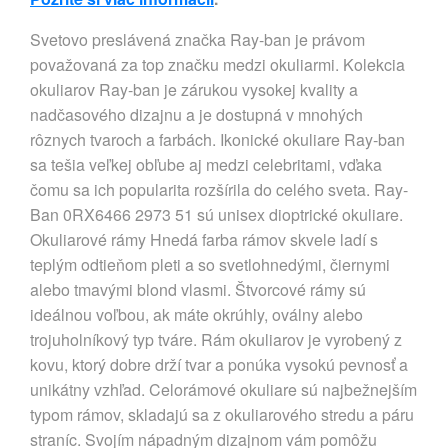
Svetovo preslávená značka Ray-ban je právom
považovaná za top značku medzi okuliarmi. Kolekcia
okuliarov Ray-ban je zárukou vysokej kvality a
nadčasového dizajnu a je dostupná v mnohých
rôznych tvaroch a farbách. Ikonické okuliare Ray-ban
sa tešia veľkej obľube aj medzi celebritami, vďaka
čomu sa ich popularita rozšírila do celého sveta. Ray-
Ban 0RX6466 2973 51 sú unisex dioptrické okuliare.
Okuliarové rámy Hnedá farba rámov skvele ladí s
teplým odtieňom pleti a so svetlohnedými, čiernymi
alebo tmavými blond vlasmi. Štvorcové rámy sú
ideálnou voľbou, ak máte okrúhly, oválny alebo
trojuholníkový typ tváre. Rám okuliarov je vyrobený z
kovu, ktorý dobre drží tvar a ponúka vysokú pevnosť a
unikátny vzhľad. Celorámové okuliare sú najbežnejším
typom rámov, skladajú sa z okuliarového stredu a páru
straníc. Svojím nápadným dizajnom vám pomôžu