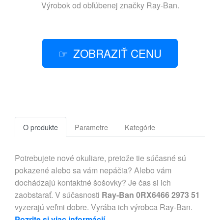
Výrobok od obľúbenej značky
Ray-Ban
.
ZOBRAZIŤ CENU
O produkte
Parametre
Kategórie
Potrebujete nové okuliare, pretože tie súčasné sú
pokazené alebo sa vám nepáčia? Alebo vám
dochádzajú kontaktné šošovky? Je čas si ich
zaobstarať. V súčasnosti
Ray-Ban 0RX6466 2973 51
vyzerajú veľmi dobre. Vyrába ich výrobca Ray-Ban.
Pozrite si viac informácií
.