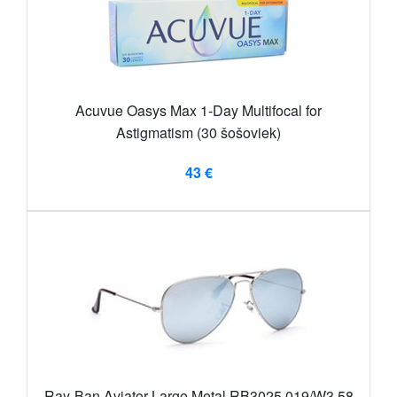
Acuvue Oasys Max 1-Day Multifocal for
Astigmatism (30 šošoviek)
43 €
Ray-Ban Aviator Large Metal RB3025 019/W3 58