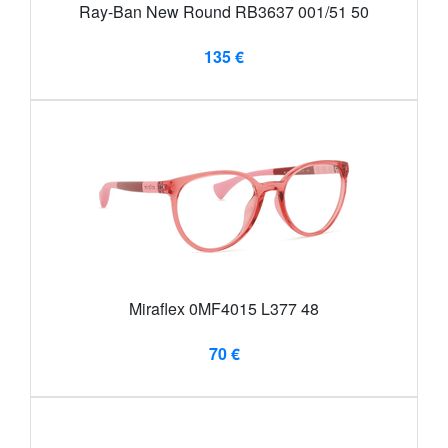
Ray-Ban New Round RB3637 001/51 50
135 €
Miraflex 0MF4015 L377 48
70 €