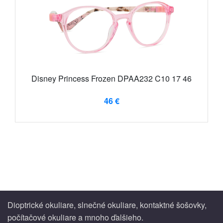
Disney Princess Frozen DPAA232 C10 17 46
46 €
Dioptrické okuliare, slnečné okuliare, kontaktné šošovky,
počítačové okuliare a mnoho ďalšieho.