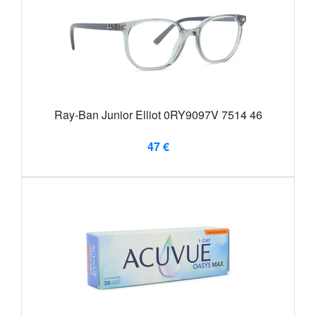
Ray-Ban Junior Elliot 0RY9097V 7514 46
47 €