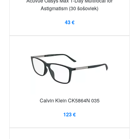
Acuvue Oasys Max 1-Day Multifocal for
Astigmatism (30 šošoviek)
43 €
Calvin Klein CK5864N 035
123 €