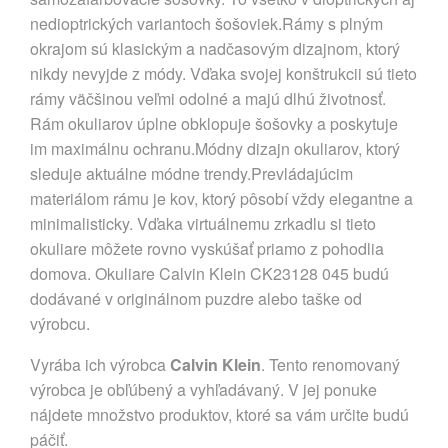
nedioptrických variantoch šošoviek.Rámy s plným
okrajom sú klasickým a nadčasovým dizajnom, ktorý
nikdy nevyjde z módy. Vďaka svojej konštrukcii sú tieto
rámy väčšinou veľmi odolné a majú dlhú životnosť.
Rám okuliarov úplne obklopuje šošovky a poskytuje
im maximálnu ochranu.Módny dizajn okuliarov, ktorý
sleduje aktuálne módne trendy.Prevládajúcim
materiálom rámu je kov, ktorý pôsobí vždy elegantne a
minimalisticky. Vďaka virtuálnemu zrkadlu si tieto
okuliare môžete rovno vyskúšať priamo z pohodlia
domova. Okuliare Calvin Klein CK23128 045 budú
dodávané v originálnom puzdre alebo taške od
výrobcu.
Vyrába ich výrobca
Calvin Klein
. Tento renomovaný
výrobca je obľúbený a vyhľadávaný. V jej ponuke
nájdete množstvo produktov, ktoré sa vám určite budú
páčiť.