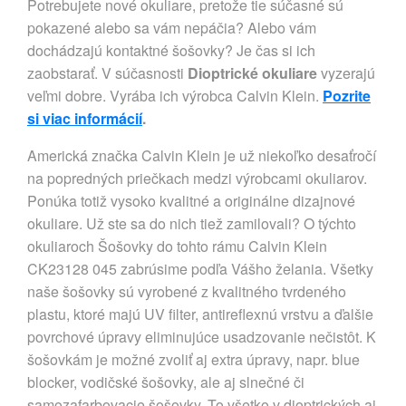
Potrebujete nové okuliare, pretože tie súčasné sú
pokazené alebo sa vám nepáčia? Alebo vám
dochádzajú kontaktné šošovky? Je čas si ich
zaobstarať. V súčasnosti
Dioptrické okuliare
vyzerajú
veľmi dobre. Vyrába ich výrobca Calvin Klein.
Pozrite
si viac informácií
.
Americká značka Calvin Klein je už niekoľko desaťročí
na popredných priečkach medzi výrobcami okuliarov.
Ponúka totiž vysoko kvalitné a originálne dizajnové
okuliare. Už ste sa do nich tiež zamilovali? O týchto
okuliaroch Šošovky do tohto rámu Calvin Klein
CK23128 045 zabrúsime podľa Vášho želania. Všetky
naše šošovky sú vyrobené z kvalitného tvrdeného
plastu, ktoré majú UV filter, antireflexnú vrstvu a ďalšie
povrchové úpravy eliminujúce usadzovanie nečistôt. K
šošovkám je možné zvoliť aj extra úpravy, napr. blue
blocker, vodičské šošovky, ale aj slnečné či
samozafarbovacie šošovky. To všetko v dioptrických aj