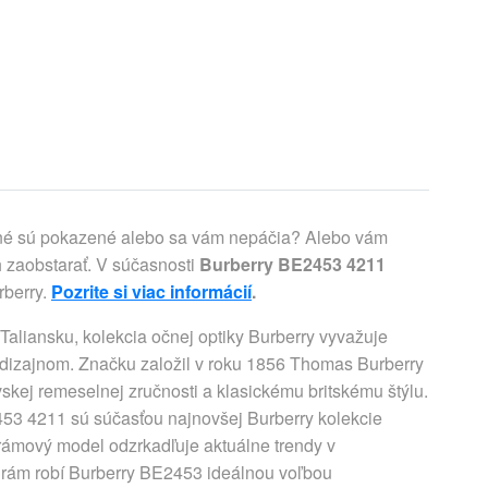
asné sú pokazené alebo sa vám nepáčia? Alebo vám
 zaobstarať. V súčasnosti
Burberry BE2453 4211
rberry.
Pozrite si viac informácií
.
aliansku, kolekcia očnej optiky Burberry vyvažuje
 dizajnom. Značku založil v roku 1856 Thomas Burberry
kej remeselnej zručnosti a klasickému britskému štýlu.
453 4211 sú súčasťou najnovšej Burberry kolekcie
rámový model odzrkadľuje aktuálne trendy v
ý rám robí Burberry BE2453 ideálnou voľbou