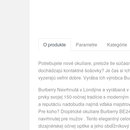
O produkte
Parametre
Kategórie
Potrebujete nové okuliare, pretože tie súč
dochádzajú kontaktné šošovky? Je čas si ich
vyzerajú veľmi dobre. Vyrába ich výrobca Bu
Burberry Navrhnutá v Londýne a vyrábaná v T
prvky svojej 150-ročnej tradície s moderným
a reputáciu nadobudla najmä vďaka majstrovs
Pre koho? Dioptrické okuliare Burberry BE2
navrhnutej pre mužov . Tento elegantný celo
dizajnérskej očnej optike a jeho obdĺžnikov