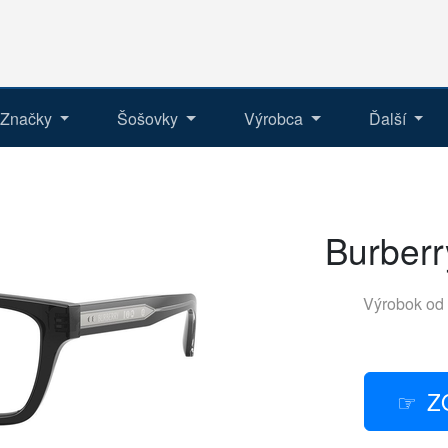
Značky
Šošovky
Výrobca
Ďalší
Burber
Výrobok od
Z