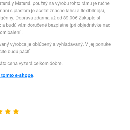
teriály Materiál použitý na výrobu tohto rámu je ručne
aní s plastom je acetát značne ľahší a flexibilnejší,
ergénny. Doprava zdarma už od 89,00€ Zakúpte si
z a budú vám doručené bezplatne (pri objednávke nad
nom balení .
vaný výrobca je obľúbený a vyhľadávaný. V jej ponuke
ite budú páčiť.
Táto cena vyzerá celkom dobre.
 tomto e-shope
.