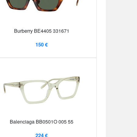
Burberry BE4405 331671
150 €
Balenciaga BB0501O 005 55
224 €