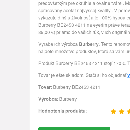
predovšetkým pre okrúhle a oválne tváre . Ma
spracovaný acetát najvyššej kvality . V porovn
vykazuje dlhšiu životnosť a je 100% hypoal
Burberry BE2453 4211 na eyerim práve tera
89,00 €) priamo do vašich rúk, v ich originál
Vyrába ich výrobca
Burberry
. Tento renomo
nájdete množstvo produktov, ktoré sa vám urč
Produkt Burberry BE2453 4211 stojí 170 €. 
Tovar je ešte skladom. Stačí si ho objednať
v
Tovar
: Burberry BE2453 4211
Výrobca
:
Burberry
Hodnotenia produktu
: