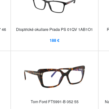
7 46
Dioptrické okuliare Prada PS 01QV 1AB1O1
R
188 €
Tom Ford FT5991-B 052 55
Na