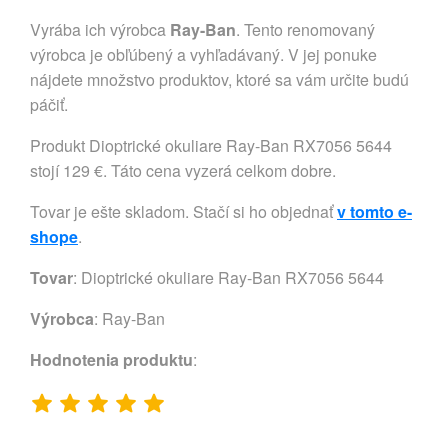
Vyrába ich výrobca
Ray-Ban
. Tento renomovaný
výrobca je obľúbený a vyhľadávaný. V jej ponuke
nájdete množstvo produktov, ktoré sa vám určite budú
páčiť.
Produkt Dioptrické okuliare Ray-Ban RX7056 5644
stojí 129 €. Táto cena vyzerá celkom dobre.
Tovar je ešte skladom. Stačí si ho objednať
v tomto e-
shope
.
Tovar
: Dioptrické okuliare Ray-Ban RX7056 5644
Výrobca
:
Ray-Ban
Hodnotenia produktu
: