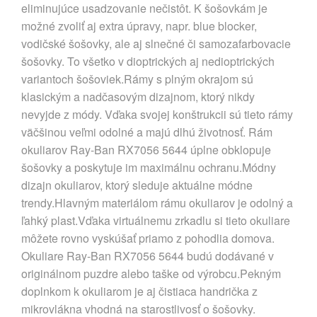
eliminujúce usadzovanie nečistôt. K šošovkám je
možné zvoliť aj extra úpravy, napr. blue blocker,
vodičské šošovky, ale aj slnečné či samozafarbovacie
šošovky. To všetko v dioptrických aj nedioptrických
variantoch šošoviek.Rámy s plným okrajom sú
klasickým a nadčasovým dizajnom, ktorý nikdy
nevyjde z módy. Vďaka svojej konštrukcii sú tieto rámy
väčšinou veľmi odolné a majú dlhú životnosť. Rám
okuliarov Ray-Ban RX7056 5644 úplne obklopuje
šošovky a poskytuje im maximálnu ochranu.Módny
dizajn okuliarov, ktorý sleduje aktuálne módne
trendy.Hlavným materiálom rámu okuliarov je odolný a
ľahký plast.Vďaka virtuálnemu zrkadlu si tieto okuliare
môžete rovno vyskúšať priamo z pohodlia domova.
Okuliare Ray-Ban RX7056 5644 budú dodávané v
originálnom puzdre alebo taške od výrobcu.Pekným
doplnkom k okuliarom je aj čistiaca handrička z
mikrovlákna vhodná na starostlivosť o šošovky.