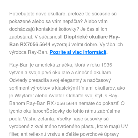
Potrebujete nové okuliare, pretože tie súčasné sú
pokazené alebo sa vám nepáčia? Alebo vám
dochádzajú kontaktné šošovky? Je čas si ich
zaobstarať. V súčasnosti
Dioptrické okuliare Ray-
Ban RX7056 5644
vyzerajú veľmi dobre. Vyrába ich
výrobca Ray-Ban.
Pozrite si viac informácií
.
Ray-Ban je americká značka, ktorá v roku 1936
vytvorila svoje prvé okuliare a slnečné okuliare.
Odvtedy presadila svoj elegantný a nadčasový
sortiment výrobkov s klasickými líniami okuliarov, ako
je Wayfarer alebo Aviator. Odhaľte svoj štýl, s Ray-
Banom Ray-Ban RX7056 5644 nemáte čo pokaziť. O
týchto okuliarochŠošovky do tohto rámu zabrúsime
podľa Vášho želania. Všetky naše šošovky sú
vyrobené z kvalitného tvrdeného plastu, ktoré majú UV
filter, antireflexnú vrstvu a ďalšie povrchové úpravy