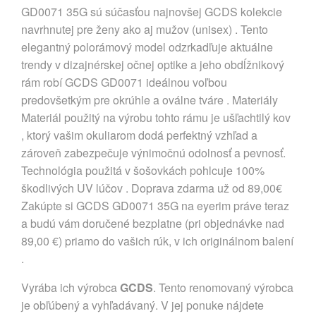
GD0071 35G sú súčasťou najnovšej GCDS kolekcie
navrhnutej pre ženy ako aj mužov (unisex) . Tento
elegantný polorámový model odzrkadľuje aktuálne
trendy v dizajnérskej očnej optike a jeho obdĺžnikový
rám robí GCDS GD0071 ideálnou voľbou
predovšetkým pre okrúhle a oválne tváre . Materiály
Materiál použitý na výrobu tohto rámu je ušľachtilý kov
, ktorý vašim okuliarom dodá perfektný vzhľad a
zároveň zabezpečuje výnimočnú odolnosť a pevnosť.
Technológia použitá v šošovkách pohlcuje 100%
škodlivých UV lúčov . Doprava zdarma už od 89,00€
Zakúpte si GCDS GD0071 35G na eyerim práve teraz
a budú vám doručené bezplatne (pri objednávke nad
89,00 €) priamo do vašich rúk, v ich originálnom balení
.
Vyrába ich výrobca
GCDS
. Tento renomovaný výrobca
je obľúbený a vyhľadávaný. V jej ponuke nájdete