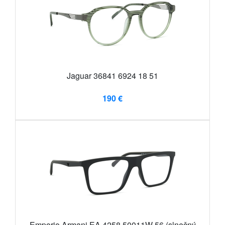
Jaguar 36841 6924 18 51
190 €
Emporio Armani EA 4258 50011W 56 (slnečný