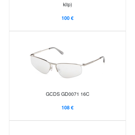
klip)
100 €
GCDS GD0071 16C
108 €