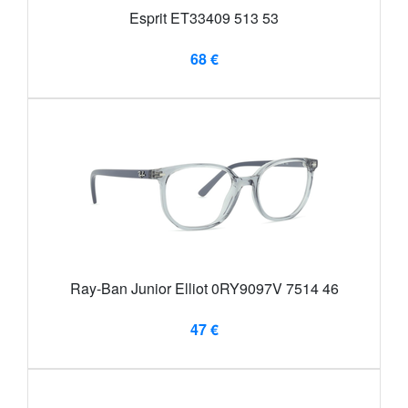
Esprit ET33409 513 53
68 €
Ray-Ban Junior Elliot 0RY9097V 7514 46
47 €