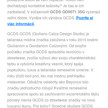
dochádzajú kontaktné šošovky? Je čas si ich
zaobstarať. V súčasnosti
GCDS GD0071 35G
vyzerajú
veľmi dobre. Vyrába ich výrobca GCDS.
Pozrite si
viac informácií
.
GCDS GCDS (Giuliano Calza Design Studio) je
talianska módna značka založená v roku 2015 bratmi
Giulianom a Giordanom Calzovými. Od svojho
počiatku značka GCDS spôsobila revolúciu v
streetwear, zvolila ružovú ako svoju charakteristickú
farbu a vytvorila kreatívny vesmír, ktorý spája
popkultúru, luxus a talianske remeselné umenie. V
roku 2020 boli prví, kto mal módnu prehliadku
metaverse. Odvážne celebrity ako Beyonce túto
značku jednoducho milujú! Kvalitné remeselné
spracovanie spolu so zachovaním excentrického štýlu
pomaly menia GCDS zo streetwear značky na novú
luxusnú ikonu. Pre koho? Slnečné okuliare GCDS