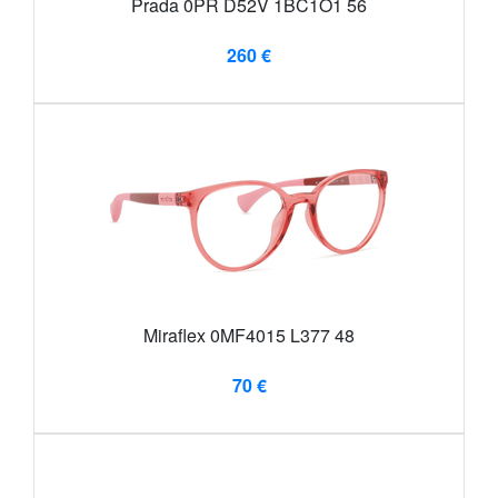
Prada 0PR D52V 1BC1O1 56
260 €
Miraflex 0MF4015 L377 48
70 €