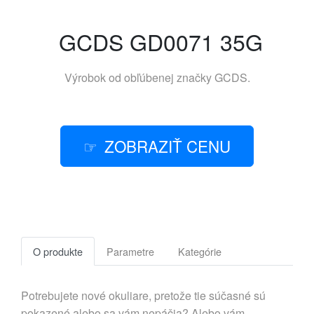
GCDS GD0071 35G
Výrobok od obľúbenej značky
GCDS
.
ZOBRAZIŤ CENU
O produkte
Parametre
Kategórie
Potrebujete nové okuliare, pretože tie súčasné sú
pokazené alebo sa vám nepáčia? Alebo vám