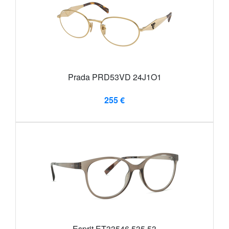
Prada PRD53VD 24J1O1
255 €
Esprit ET33546 535 53