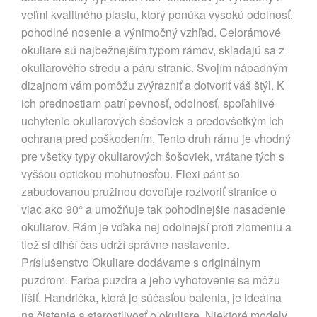
veľmi kvalitného plastu, ktorý ponúka vysokú odolnosť,
pohodlné nosenie a výnimočný vzhľad. Celorámové
okuliare sú najbežnejším typom rámov, skladajú sa z
okuliarového stredu a páru straníc. Svojím nápadným
dizajnom vám pomôžu zvýrazniť a dotvoriť váš štýl. K
ich prednostiam patrí pevnosť, odolnosť, spoľahlivé
uchytenie okuliarových šošoviek a predovšetkým ich
ochrana pred poškodením. Tento druh rámu je vhodný
pre všetky typy okuliarových šošoviek, vrátane tých s
vyššou optickou mohutnosťou. Flexi pánt so
zabudovanou pružinou dovoľuje roztvoriť stranice o
viac ako 90° a umožňuje tak pohodlnejšie nasadenie
okuliarov. Rám je vďaka nej odolnejší proti zlomeniu a
tiež si dlhší čas udrží správne nastavenie.
Príslušenstvo Okuliare dodávame s originálnym
puzdrom. Farba puzdra a jeho vyhotovenie sa môžu
líšiť. Handrička, ktorá je súčasťou balenia, je ideálna
na čistenie a starostlivosť o okuliare. Niektoré modely