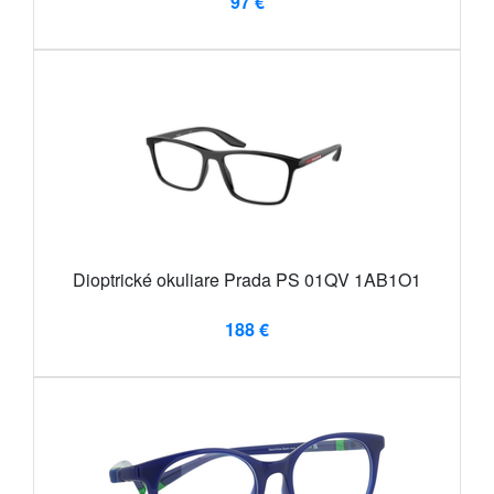
97 €
Dioptrické okuliare Prada PS 01QV 1AB1O1
188 €