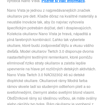
výrobca Nano Vista.
Pozrite si viac informácií
.
Nano Vista je jednou z najpredávanejších značiek
okuliarov pre deti. Kladie dôraz na kvalitné materiály a
neustále inovácie tak, aby čo najviac vyhovela
špecifickým potrebám dojčiat, detí i dospievajúcich.
Kolekcia okuliarov Nano Vista je hravá, nápaditá a
plná farebných kombinácií. Ľahko tak vyberiete
okuliare, ktoré budú zodpovedať štýlu a vkusu vášho
dieťaťa. Model okuliarov Twitch 3.0 disponuje dvoma
nastaviteľnými textilnými remienkami, ktoré pomôžu
eliminovať riziko straty okuliarov a zaistia lepšie
upevnenie na hlave pri rozličných detských aktivitách.
Nano Vista Twitch 3.0 NAO32302 46 sú detské
dioptrické okuliare. Okuliarové rámy Modrá farba
rámov skvele ladí so studeným odtieňom pleti a so
svetlohnedými, čiernymi alebo svetlými blond vlasmi.
Obdĺžnikové rámy sú ideálnou voľbou, ak máte oválny
alebo okrúhly typ tváre. Rám okuliarov je vyrobený z