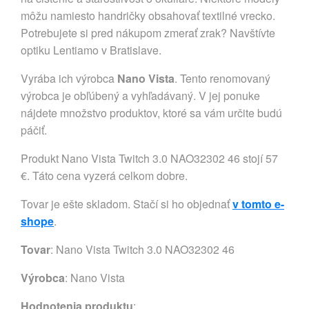
môžu namiesto handričky obsahovať textilné vrecko.
Potrebujete si pred nákupom zmerať zrak? Navštívte
optiku Lentiamo v Bratislave.
Vyrába ich výrobca
Nano Vista
. Tento renomovaný
výrobca je obľúbený a vyhľadávaný. V jej ponuke
nájdete množstvo produktov, ktoré sa vám určite budú
páčiť.
Produkt Nano Vista Twitch 3.0 NAO32302 46 stojí 57
€. Táto cena vyzerá celkom dobre.
Tovar je ešte skladom. Stačí si ho objednať
v tomto e-
shope
.
Tovar
: Nano Vista Twitch 3.0 NAO32302 46
Výrobca
:
Nano Vista
Hodnotenia produktu
: