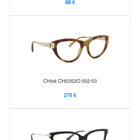
88 €
Chloé CH0352O 002 53
270 €