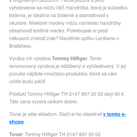
vyhotovenie sa môžu líšiť. Handrička, ktorá je súčasťou
balenia, je ideálna na čistenie a starostlivosť o
okuliare. Niektoré modely môžu namiesto handričky
obsahovať textilné vrecko. Potrebujete si pred
nákupom zmerať zrak? Navštívte optiku Lentiamo v
Bratislave.
Vyrába ich výrobca
Tommy Hilfiger
. Tento
renomovaný výrobca je obľúbený a vyhľadávaný. V jej
ponuke nájdete množstvo produktov, ktoré sa vám
určite budú páčiť.
Produkt Tommy Hilfiger TH 2147 807 20 52 stojí 90 €.
Táto cena vyzerá celkom dobre.
Tovar je ešte skladom. Stačí si ho objednať
v tomto e-
shope
.
Tovar
: Tommy Hilfiger TH 2147 807 20 52