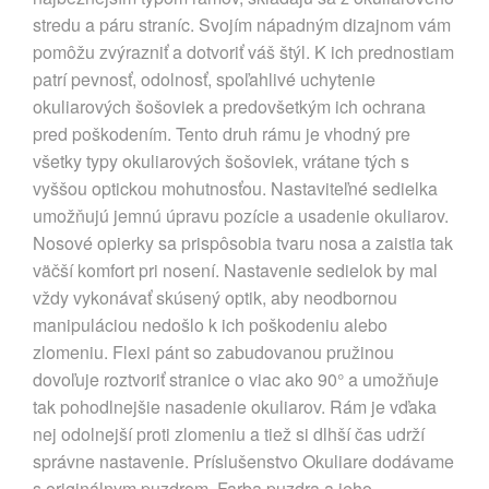
stredu a páru straníc. Svojím nápadným dizajnom vám
pomôžu zvýrazniť a dotvoriť váš štýl. K ich prednostiam
patrí pevnosť, odolnosť, spoľahlivé uchytenie
okuliarových šošoviek a predovšetkým ich ochrana
pred poškodením. Tento druh rámu je vhodný pre
všetky typy okuliarových šošoviek, vrátane tých s
vyššou optickou mohutnosťou. Nastaviteľné sedielka
umožňujú jemnú úpravu pozície a usadenie okuliarov.
Nosové opierky sa prispôsobia tvaru nosa a zaistia tak
väčší komfort pri nosení. Nastavenie sedielok by mal
vždy vykonávať skúsený optik, aby neodbornou
manipuláciou nedošlo k ich poškodeniu alebo
zlomeniu. Flexi pánt so zabudovanou pružinou
dovoľuje roztvoriť stranice o viac ako 90° a umožňuje
tak pohodlnejšie nasadenie okuliarov. Rám je vďaka
nej odolnejší proti zlomeniu a tiež si dlhší čas udrží
správne nastavenie. Príslušenstvo Okuliare dodávame
s originálnym puzdrom. Farba puzdra a jeho