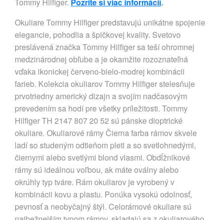
Tommy Hilfiger.
Pozrite si viac informácií
.
Okuliare Tommy Hilfiger predstavujú unikátne spojenie
elegancie, pohodlia a špičkovej kvality. Svetovo
preslávená značka Tommy Hilfiger sa teší ohromnej ​​
medzinárodnej obľube a je okamžite rozoznateľná
vďaka ikonickej červeno-bielo-modrej kombinácii
farieb. Kolekcia okuliarov Tommy Hilfiger stelesňuje
prvotriedny americký dizajn a svojím nadčasovým
prevedením sa hodí pre všetky príležitosti. Tommy
Hilfiger TH 2147 807 20 52 sú pánske dioptrické
okuliare. Okuliarové rámy Čierna farba rámov skvele
ladí so studeným odtieňom pleti a so svetlohnedými,
čiernymi alebo svetlými blond vlasmi. Obdĺžnikové
rámy sú ideálnou voľbou, ak máte oválny alebo
okrúhly typ tváre. Rám okuliarov je vyrobený v
kombinácii kovu a plastu. Ponúka vysokú odolnosť,
pevnosť a neobyčajný štýl. Celorámové okuliare sú
najbežnejším typom rámov, skladajú sa z okuliarového