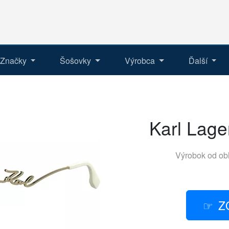
Značky
Šošovky
Výrobca
Ďalší
Karl Lage
Výrobok od ob
Z