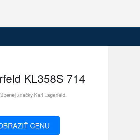
rfeld KL358S 714
ľúbenej značky
Karl Lagerfeld
.
OBRAZIŤ CENU