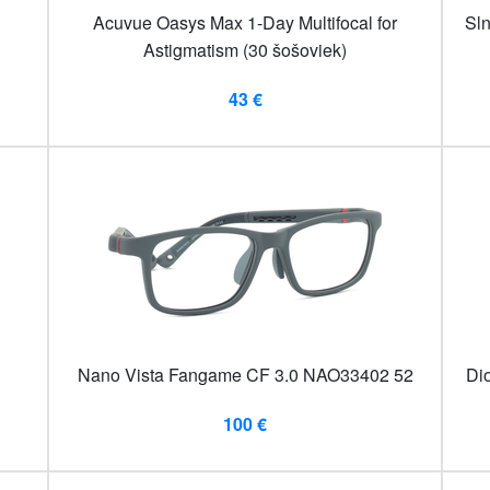
Acuvue Oasys Max 1-Day Multifocal for
Sln
Astigmatism (30 šošoviek)
43 €
Nano Vista Fangame CF 3.0 NAO33402 52
Di
100 €