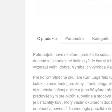
O produkte
Parametre
Kategórie
Potrebujete nové okuliare, pretože tie súč
dochádzajú kontaktné šošovky? Je čas si ich
vyzerajú veľmi dobre. Vyrába ich výrobca Ka
Pre koho? Slnečné okuliare Karl Lagerfeld 
kolekcie navrhnutej pre ženy . Tento elegan
dizajnérskej očnej optike a jeho Wayfarer r
predovšetkým pre okrúhle, oválne a srdcové t
je ušľachtilý kov , ktorý vašim okuliarom d
odolnosť a pevnosť. Technológia použitá v 