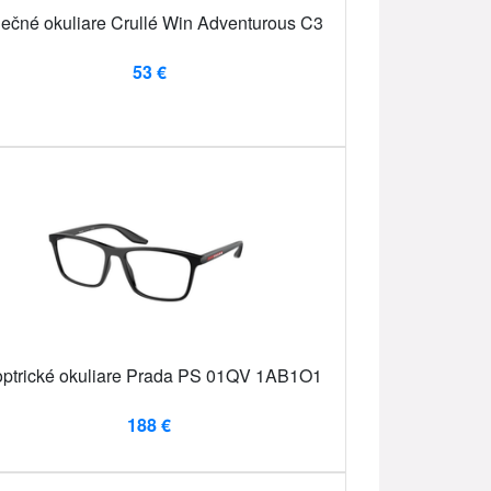
ečné okuliare Crullé Win Adventurous C3
53 €
optrické okuliare Prada PS 01QV 1AB1O1
188 €