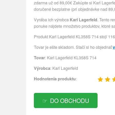
zdarma už od 89,00€ Zakúpte si Karl Lagerf
doručené bezplatne (pri objednávke nad 89,00
Vyrába ich výrobca
Karl Lagerfeld
. Tento r
ponuke nájdete množstvo produktov, ktoré sa
Produkt Karl Lagerfeld KL358S 714 stojí 116
Tovar je ešte skladom. Stačí si ho objednať
v
Tovar
: Karl Lagerfeld KL358S 714
Výrobca
:
Karl Lagerfeld
Hodnotenia produktu
:
DO OBCHODU