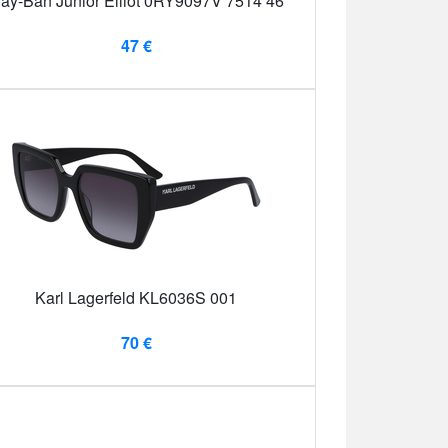
ay-Ban Junior Elliot 0RY9097V 7514 46
47 €
Karl Lagerfeld KL6036S 001
70 €