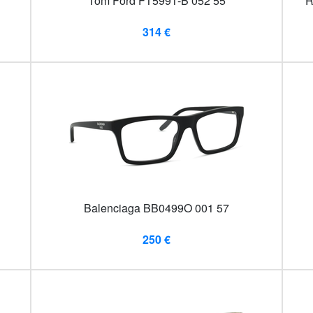
Tom Ford FT5991-B 052 55
R
314 €
Balenciaga BB0499O 001 57
250 €