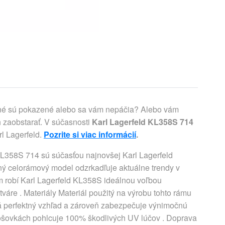
asné sú pokazené alebo sa vám nepáčia? Alebo vám
 zaobstarať. V súčasnosti
Karl Lagerfeld KL358S 714
rl Lagerfeld.
Pozrite si viac informácií
.
KL358S 714 sú súčasťou najnovšej Karl Lagerfeld
tný celorámový model odzrkadľuje aktuálne trendy v
ám robí Karl Lagerfeld KL358S ideálnou voľbou
váre . Materiály Materiál použitý na výrobu tohto rámu
odá perfektný vzhľad a zároveň zabezpečuje výnimočnú
šošovkách pohlcuje 100% škodlivých UV lúčov . Doprava