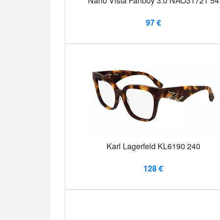
Nano Vista Fanboy 3.0 NAO31721 54
97 €
Karl Lagerfeld KL6190 240
128 €