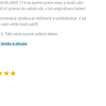
eld KL358S 714 na eyerim práve teraz a budú vám
 €) priamo do vašich rúk, v ich originálnom balení .
enomovaný výrobca je obľúbený a vyhľadávaný. V jej
 vám určite budú páčiť.
 €. Táto cena vyzerá celkom dobre.
 tomto e-shope
.