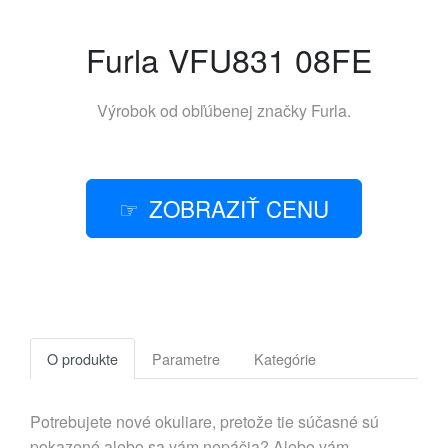
Furla VFU831 08FE
Výrobok od obľúbenej značky
Furla
.
ZOBRAZIŤ CENU
O produkte
Parametre
Kategórie
Potrebujete nové okuliare, pretože tie súčasné sú
pokazené alebo sa vám nepáčia? Alebo vám