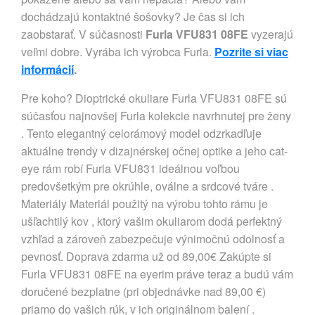
dochádzajú kontaktné šošovky? Je čas si ich
zaobstarať. V súčasnosti
Furla VFU831 08FE
vyzerajú
veľmi dobre. Vyrába ich výrobca Furla.
Pozrite si viac
informácií
.
Pre koho? Dioptrické okuliare Furla VFU831 08FE sú
súčasťou najnovšej Furla kolekcie navrhnutej pre ženy
. Tento elegantný celorámový model odzrkadľuje
aktuálne trendy v dizajnérskej očnej optike a jeho cat-
eye rám robí Furla VFU831 ideálnou voľbou
predovšetkým pre okrúhle, oválne a srdcové tváre .
Materiály Materiál použitý na výrobu tohto rámu je
ušľachtilý kov , ktorý vašim okuliarom dodá perfektný
vzhľad a zároveň zabezpečuje výnimočnú odolnosť a
pevnosť. Doprava zdarma už od 89,00€ Zakúpte si
Furla VFU831 08FE na eyerim práve teraz a budú vám
doručené bezplatne (pri objednávke nad 89,00 €)
priamo do vašich rúk, v ich originálnom balení .