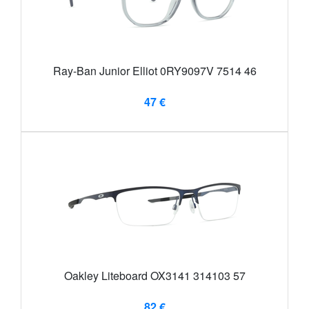
Ray-Ban Junior Elliot 0RY9097V 7514 46
47 €
Oakley Liteboard OX3141 314103 57
82 €