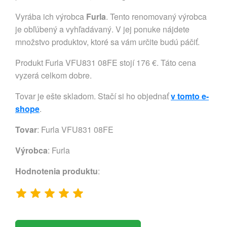
Vyrába ich výrobca
Furla
. Tento renomovaný výrobca
je obľúbený a vyhľadávaný. V jej ponuke nájdete
množstvo produktov, ktoré sa vám určite budú páčiť.
Produkt Furla VFU831 08FE stojí 176 €. Táto cena
vyzerá celkom dobre.
Tovar je ešte skladom. Stačí si ho objednať
v tomto e-
shope
.
Tovar
: Furla VFU831 08FE
Výrobca
:
Furla
Hodnotenia produktu
: