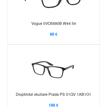
Vogue 0VO5680B W44 54
88 €
Dioptrické okuliare Prada PS 01QV 1AB1O1
188 €