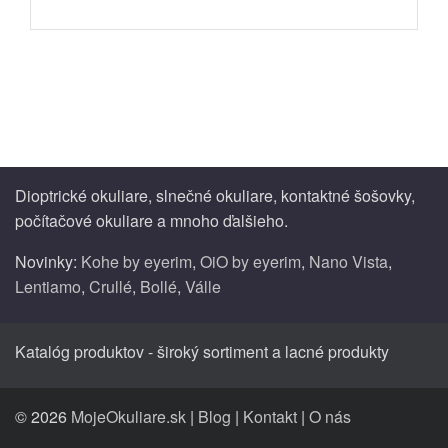
Dioptrické okuliare, slnečné okuliare, kontaktné šošovky,
počítačové okuliare a mnoho ďalšieho.
Novinky:
Kohe by eyerim
,
OiO by eyerim
,
Nano Vista
,
Lentiamo
,
Crullé
,
Bollé
,
Válle
Katalóg produktov - široký sortiment a lacné produkty
© 2026
MojeOkuliare.sk
|
Blog
|
Kontakt
|
O nás