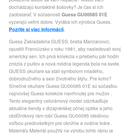
dochádzajú kontaktné šošovky? Je čas si ich
zaobstarať. V súčasnosti
Guess GU00085 01E
vyzerajú veľmi dobre. Vyrába ich výrobca Guess.
Pozrite si viac informácií
.
Guess Zakladatelia GUESS, bratia Marcianovci,
opustili Francúzsko v roku 1981, aby nasledovali svoj
americký sen. Ich prvá kolekcia v priebehu pár hodín
zmizla z pultov a nová módna legenda bola na svete.
GUESS okuliare sa stali symbolom mladého,
dobrodružného a sexi životného štýlu. Pre koho?
Slnečné okuliare Guess GU00085 01E sú súčasťou
najnovšej Guess kolekcie navrhnutej pre mužov .
Tento elegantný celorámový model odzrkadľuje
aktuálne trendy v dizajnérskej očnej optike a jeho
obdĺžnikový rám robí Guess GU00085 ideálnou
voľbou predovšetkým pre okrúhle a oválne tváre .
Materiály Materiál použitý na výrobu tohto rámu je