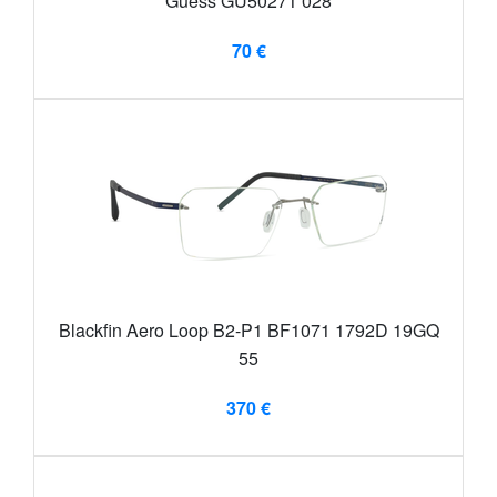
Guess GU50271 028
70 €
Blackfin Aero Loop B2-P1 BF1071 1792D 19GQ
55
370 €