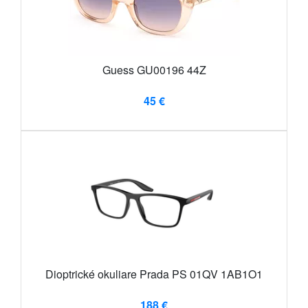
Guess GU00196 44Z
45 €
Dioptrické okuliare Prada PS 01QV 1AB1O1
188 €