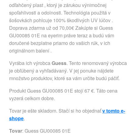
odľahčený plast , ktorý je zárukou výnimočnej
spoľahlivosti a odolnosti. Technológia použitá v
šošovkách pohlcuje 100% škodlivých UV lúčov .
Doprava zdarma už od 70,00€ Zakúpte si Guess
GU00085 01E na eyerim práve teraz a budú vám
doručené bezplatne priamo do vašich rúk, v ich
originálnom balení .
Vyrába ich výrobca
Guess
. Tento renomovaný výrobca
je obľúbený a vyhľadávaný. V jej ponuke nájdete
množstvo produktov, ktoré sa vám určite budú páčiť.
Produkt Guess GU00085 01E stojí 67 €. Táto cena
vyzerá celkom dobre.
Tovar je ešte skladom. Stačí si ho objednať
v tomto e-
shope
.
Tovar
: Guess GU00085 01E